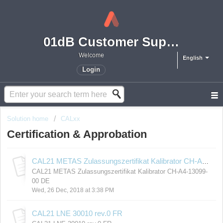
01dB Customer Support
Welcome
English
Login
Solution home
CALxx
Certification & Approbation
CAL21 METAS Zulassungszertifikat Kalibrator CH-A4-13099-00 DE
CAL21 METAS Zulassungszertifikat Kalibrator CH-A4-13099-
00 DE
Wed, 26 Dec, 2018 at 3:38 PM
CAL21 LNE 30010 rev.0 FR