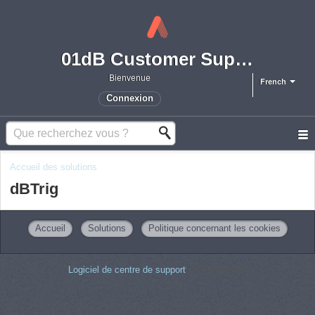
01dB Customer Support
Bienvenue
French
Connexion
Accueil des solutions
dBTrig
Accueil
Solutions
Politique concernant les cookies
Logiciel de centre de support
par Freshdesk